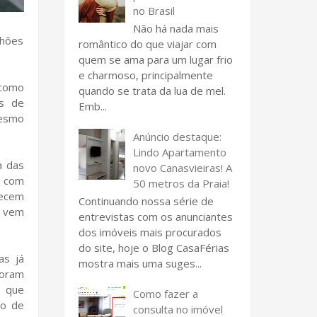
no Brasil
Não há nada mais
lhões
romântico do que viajar com
quem se ama para um lugar frio
e charmoso, principalmente
 como
quando se trata da lua de mel.
es de
Emb...
mesmo
Anúncio destaque:
Lindo Apartamento
a das
novo Canasvieiras! A
a com
50 metros da Praia!
recem
Continuando nossa série de
e vem
entrevistas com os anunciantes
dos imóveis mais procurados
do site, hoje o Blog CasaFérias
as já
mostra mais uma suges...
foram
e que
Como fazer a
to de
consulta no imóvel