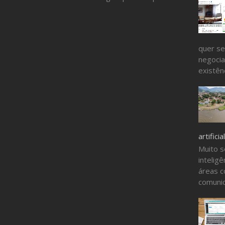
quer se
negocia
existênc
artificial
Muito s
inteligê
áreas c
comunic