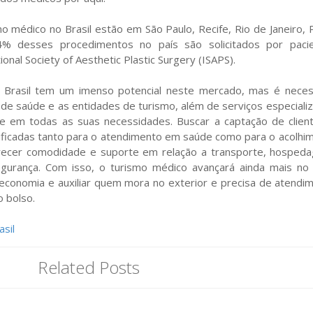
o médico no Brasil estão em São Paulo, Recife, Rio de Janeiro, 
14% desses procedimentos no país são solicitados por paci
onal Society of Aesthetic Plastic Surgery (ISAPS).
Brasil tem um imenso potencial neste mercado, mas é neces
s de saúde e as entidades de turismo, além de serviços especiali
e em todas as suas necessidades. Buscar a captação de clien
ificadas tanto para o atendimento em saúde como para o acolhi
erecer comodidade e suporte em relação a transporte, hosped
gurança. Com isso, o turismo médico avançará ainda mais no 
economia e auxiliar quem mora no exterior e precisa de atendi
 bolso.
sil
Related Posts