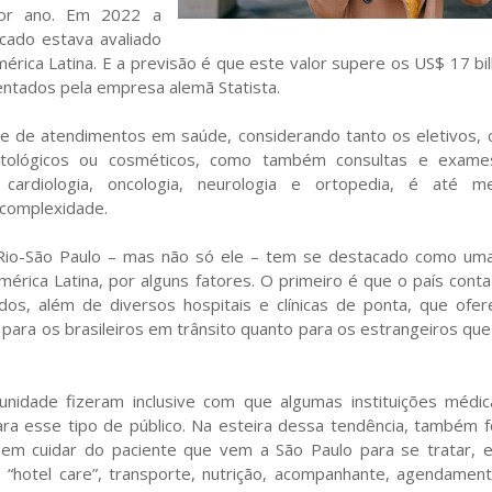
or ano. Em 2022 a
cado estava avaliado
rica Latina. E a previsão é que este valor supere os US$ 17 bi
ntados pela empresa alemã Statista.
rie de atendimentos em saúde, considerando tanto os eletivos,
ontológicos ou cosméticos, como também consultas e exam
 cardiologia, oncologia, neurologia e ortopedia, é até 
 complexidade.
o Rio-São Paulo – mas não só ele – tem se destacado como um
érica Latina, por alguns fatores. O primeiro é que o país cont
cados, além de diversos hospitais e clínicas de ponta, que ofe
 para os brasileiros em trânsito quanto para os estrangeiros qu
nidade fizeram inclusive com que algumas instituições médic
ara esse tipo de público. Na esteira dessa tendência, também 
s em cuidar do paciente que vem a São Paulo para se tratar, 
“hotel care”, transporte, nutrição, acompanhante, agendamen