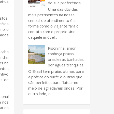
eiros
de sua preferência
Uma das dúvidas
mais pertinentes na nossa
stos.
central de atendimento é a
aíses
forma como o viajante fará o
omo o
contato com o proprietário
rados
daquele imóvel...
Piscininha, amor:
acaba
conheça praias
ndia,
brasileiras banhadas
os na
por águas tranquilas
antes
O Brasil tem praias ótimas para
ntivo
a prática do surfe e outras que
es de
são perfeitas para flutuar no
meio de agradáveis ondas. Por
outro lado, o l...
ional
e nos
ai os