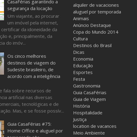
CasaFérias garantindo a
alquiler de vacaciones
segurança da locação
aluguel por temporada
Um viajante, ao procurar
Animais
um imóvel pela internet,
Anúncio Destaque
 certificar da idoneidade da
Copa do Mundo 2014
ção e, principalmente, da
Cultura
ia do imóv...
Destinos do Brasil
Dicas
Os cinco melhores
Economia
destinos de viagem do
Educação
Sudeste brasileiro, de
Esportes
acordo com a inteligência
Festa
Gastronomia
e fala sobre recursos de
Guia CasaFérias
ncia artificial nas diversas
Guia de Viagem
omerciais, tecnológicas e de
História
ação. Mas, e se fosse possív...
Hospitalidade
Justiça
Guia CasaFérias #75:
location de vacances
Home Office e aluguel por
Meio Ambiente