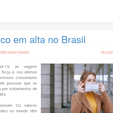
co em alta no Brasil
iagem
Saúde
Viajante
No com
d-19, as viagens
 força e, nos últimos
essivo crescimento
, de pessoas que se
a por tratamentos de
des.
sionam. Os valores
édico no mundo têm