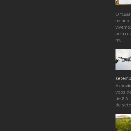
O “Guia
mundo 
vivemos
pela re
mu...
setembr
A movi
voos de
de 8,5 
de sete