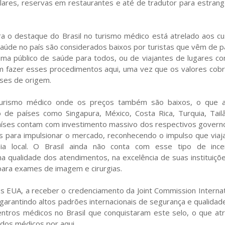
lares, reservas em restaurantes e até de tradutor para estrang
 o destaque do Brasil no turismo médico está atrelado aos cu
úde no país são considerados baixos por turistas que vêm de p
ma público de saúde para todos, ou de viajantes de lugares c
m fazer esses procedimentos aqui, uma vez que os valores cob
ses de origem.
turismo médico onde os preços também são baixos, o que 
o de países como Singapura, México, Costa Rica, Turquia, Tailâ
países contam com investimento massivo dos respectivos govern
s para impulsionar o mercado, reconhecendo o impulso que viaj
a local. O Brasil ainda não conta com esse tipo de ince
na qualidade dos atendimentos, na excelência de suas instituiçõ
para exames de imagem e cirurgias.
dos EUA, a receber o credenciamento da Joint Commission Internat
 garantindo altos padrões internacionais de segurança e qualidad
ntros médicos no Brasil que conquistaram este selo, o que atr
dos médicos por aqui.