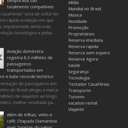
temporada são
Mídia
totalmente compatíveis
Mundial no Brasil
 CasaFérias” está de volta! No
Música
em rápida evolução em que
Novidade
, impulsionado ainda mais
Promoção
volução tecnológica e pelas
Proprietários
Reserva imediata
Reserva rapida
Aviação doméstica
Reserva sem espera
registra 8,5 milhões de
Reserve Agora
passageiros
Saúde
transportados em
Segurança
o e bate recorde histórico
Tecnologia
mentação de passageiros em
Testador CasaFérias
ntro do Brasil atingiu a marca
Transporte
milhões de viajantes ao longo
Turismo
mbro, melhor resultado pa...
vacation rental
Viajante
Além de trilhas, vinho e
café: Chapada Diamantina
quer 'turistas do sabor'