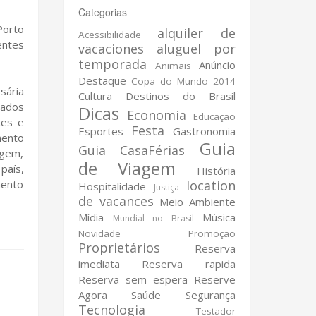
Categorias
Porto
alquiler de
Acessibilidade
entes
vacaciones
aluguel por
temporada
Anúncio
Animais
Destaque
Copa do Mundo 2014
sária
Cultura
Destinos do Brasil
zados
Dicas
Economia
Educação
tes e
Festa
Esportes
Gastronomia
mento
Guia
Guia CasaFérias
agem,
de Viagem
país,
História
mento
location
Hospitalidade
Justiça
de vacances
Meio Ambiente
Mídia
Música
Mundial no Brasil
Novidade
Promoção
Proprietários
Reserva
imediata
Reserva rapida
Reserva sem espera
Reserve
Agora
Saúde
Segurança
Tecnologia
Testador