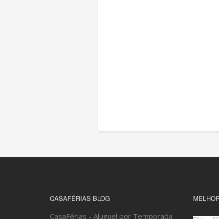
CASAFÉRIAS BLOG
MELHOR
CasaFérias - Aluguel por Temporada