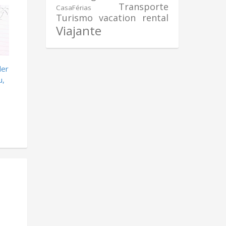
Transporte
CasaFérias
Turismo
vacation rental
Viajante
der
u,