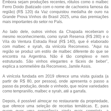
Embora sejam produções recentes, rótulos como o malbec
Ferro Doido (batizado com o nome de cachoeira famosa da
região) (R$ 120) da Vaz conquistou medalha de ouro na
Grande Prova Vinhos do Brasil 2025, uma das premiações
mais importantes do setor no País.
Ao lado dele, outros vinhos da Chapada receberam o
mesmo reconhecimento, como syrah Reserva (R$ 280) e o
Vila do Ventura Estrada Real (R$ 140), que é elaborado
com malbec e syrah, da vinícola Reconvexo. "Aqui na
região se produz um estilo de malbec diferente do que se
encontra na Argentina. Não é tão complexo e nem
estruturado. São vinhos elegantes e fáceis de beber",
explica a sommelière da Reconvexo, Jamile Assis.
A vinícola fundada em 2019 oferece uma visita guiada (a
partir de R$ 80, por pessoa), onde apresenta o passo a
passo da produção, desde o vinhedo, que reúne variedades
como tempranillo, malbec e syrah, até a garrafa.
Depois, é possível almoçar no restaurante da propriedade,
que oferece uma seleção de receitas temáticas. E, para
quem quer uma experiência ainda mais completa, a