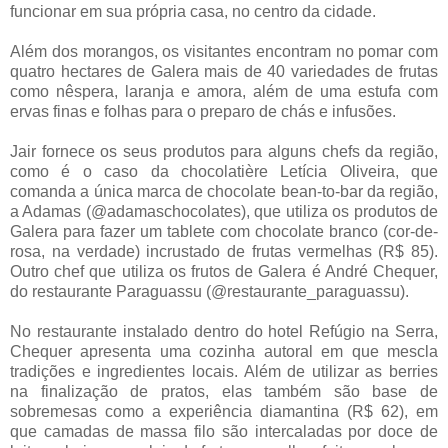
funcionar em sua própria casa, no centro da cidade.
Além dos morangos, os visitantes encontram no pomar com
quatro hectares de Galera mais de 40 variedades de frutas
como nêspera, laranja e amora, além de uma estufa com
ervas finas e folhas para o preparo de chás e infusões.
Jair fornece os seus produtos para alguns chefs da região,
como é o caso da chocolatière Letícia Oliveira, que
comanda a única marca de chocolate bean-to-bar da região,
a Adamas (@adamaschocolates), que utiliza os produtos de
Galera para fazer um tablete com chocolate branco (cor-de-
rosa, na verdade) incrustado de frutas vermelhas (R$ 85).
Outro chef que utiliza os frutos de Galera é André Chequer,
do restaurante Paraguassu (@restaurante_paraguassu).
No restaurante instalado dentro do hotel Refúgio na Serra,
Chequer apresenta uma cozinha autoral em que mescla
tradições e ingredientes locais. Além de utilizar as berries
na finalização de pratos, elas também são base de
sobremesas como a experiência diamantina (R$ 62), em
que camadas de massa filo são intercaladas por doce de