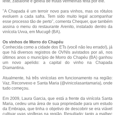
leite, zabaione e geleia de frutas vermelhas feita por ele.
"A Chapada é um terroir novo para vinhos, mas os rótulos
evoluem a cada safra. Tem sido muito legal acompanhar
esse processo tão de perto", comenta Chequer, que também
assina o menu do restaurante Arenito, instalado dentro da
vinícola Uvva, em Mucugê (BA).
Os vinhos de Morro do Chapéu
Conhecida como a cidade dos ETs (você não leu errado!), já
que há diversos registros de OVNIs avistados por ali, nos
últimos anos o município de Morro do Chapéu (BA) ganhou
um novo apelido: a capital do vinho na Chapada
Diamantina.
Atualmente, há três vinícolas em funcionamento na região:
Vaz, Reconvexo e Santa Maria (@vinicolasantamaria), onde
tudo começou.
Em 2009, Laura Garcia, que está a frente da vinícola Santa
Maria, cedeu uma área de sua propriedade para um estudo
da Embrapa, que tinha o objetivo de descobrir se era viável
cultivar uvas viníferas na região. Resultado: tanto a malbec