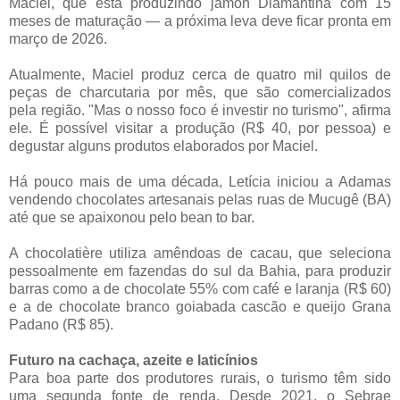
Maciel, que está produzindo jamón Diamantina com 15
meses de maturação — a próxima leva deve ficar pronta em
março de 2026.
Atualmente, Maciel produz cerca de quatro mil quilos de
peças de charcutaria por mês, que são comercializados
pela região. "Mas o nosso foco é investir no turismo", afirma
ele. É possível visitar a produção (R$ 40, por pessoa) e
degustar alguns produtos elaborados por Maciel.
Há pouco mais de uma década, Letícia iniciou a Adamas
vendendo chocolates artesanais pelas ruas de Mucugê (BA)
até que se apaixonou pelo bean to bar.
A chocolatière utiliza amêndoas de cacau, que seleciona
pessoalmente em fazendas do sul da Bahia, para produzir
barras como a de chocolate 55% com café e laranja (R$ 60)
e a de chocolate branco goiabada cascão e queijo Grana
Padano (R$ 85).
Futuro na cachaça, azeite e laticínios
Para boa parte dos produtores rurais, o turismo têm sido
uma segunda fonte de renda. Desde 2021, o Sebrae