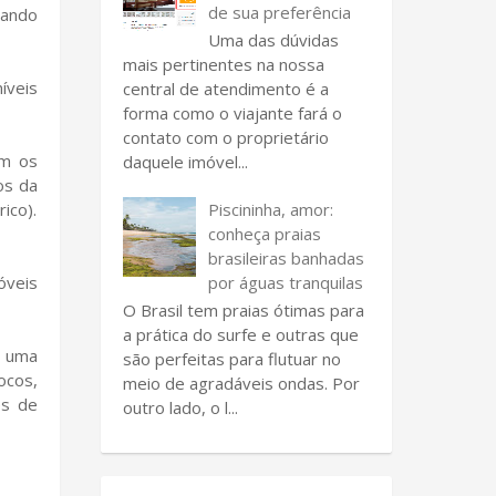
de sua preferência
sando
Uma das dúvidas
mais pertinentes na nossa
íveis
central de atendimento é a
forma como o viajante fará o
contato com o proprietário
om os
daquele imóvel...
os da
Piscininha, amor:
ico).
conheça praias
brasileiras banhadas
por águas tranquilas
óveis
O Brasil tem praias ótimas para
a prática do surfe e outras que
é uma
são perfeitas para flutuar no
ocos,
meio de agradáveis ondas. Por
ês de
outro lado, o l...