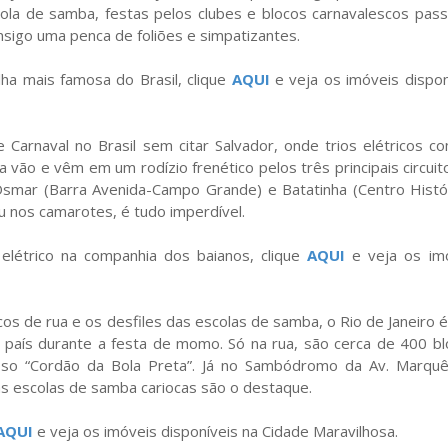
cola de samba, festas pelos clubes e blocos carnavalescos pas
nsigo uma penca de foliões e simpatizantes.
ilha mais famosa do Brasil, clique
AQUI
e veja os imóveis dispon
e Carnaval no Brasil sem citar Salvador, onde trios elétricos c
a vão e vêm em um rodízio frenético pelos três principais circuit
Osmar (Barra Avenida-Campo Grande) e Batatinha (Centro Histór
u nos camarotes, é tudo imperdível.
 elétrico na companhia dos baianos, clique
AQUI
e veja os im
s de rua e os desfiles das escolas de samba, o Rio de Janeiro 
 país durante a festa de momo. Só na rua, são cerca de 400 bl
moso “Cordão da Bola Preta”. Já no Sambódromo da Av. Marqu
das escolas de samba cariocas são o destaque.
AQUI
e veja os imóveis disponíveis na Cidade Maravilhosa.