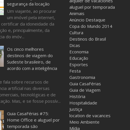
alquiler de vacaciones
segurança da locação
aluguel por temporada
Um viajante, ao procurar
Animais
um imóvel pela internet,
Anúncio Destaque
 certificar da idoneidade da
Copa do Mundo 2014
ção e, principalmente, da
Cultura
ia do imóv...
Destinos do Brasil
Dicas
Os cinco melhores
Economia
destinos de viagem do
Educação
Sudeste brasileiro, de
Esportes
acordo com a inteligência
Festa
Gastronomia
e fala sobre recursos de
Guia CasaFérias
ncia artificial nas diversas
Guia de Viagem
omerciais, tecnológicas e de
História
ação. Mas, e se fosse possív...
Hospitalidade
Justiça
Guia CasaFérias #75:
location de vacances
Home Office e aluguel por
Meio Ambiente
temporada são
Mídia