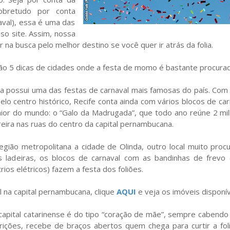
sobretudo por conta
val), essa é uma das
o site. Assim, nossa
na busca pelo melhor destino se você quer ir atrás da folia.
ão 5 dicas de cidades onde a festa de momo é bastante procurad
a possui uma das festas de carnaval mais famosas do país. Com
elo centro histórico, Recife conta ainda com vários blocos de car
aior do mundo: o “Galo da Madrugada”, que todo ano reúne 2 mi
ira nas ruas do centro da capital pernambucana.
egião metropolitana a cidade de Olinda, outro local muito proc
s ladeiras, os blocos de carnaval com as bandinhas de frevo
ios elétricos) fazem a festa dos foliões.
l na capital pernambucana, clique
AQUI
e veja os imóveis disponív
capital catarinense é do tipo “coração de mãe”, sempre cabendo
ições, recebe de braços abertos quem chega para curtir a fol