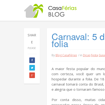
Carnaval: 5 d
SHAR
folia
E
PLEASE
By
Blog CasaFérias
/ in
Dicas
Festa
Guia
A maior festa popular do mun
com certeza, você quer um lo
hospedar durante a folia. De 18
carnaval tomará conta do Brasil,
e alegria que o tornaram famoso 
Por conta disso, muitas cida
procuradas nessa época do ano