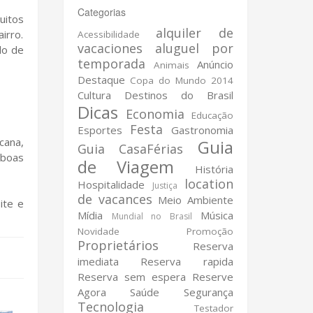
Categorias
uitos
alquiler de
irro.
Acessibilidade
vacaciones
aluguel por
do de
temporada
Anúncio
Animais
Destaque
Copa do Mundo 2014
Cultura
Destinos do Brasil
Dicas
Economia
Educação
Festa
Esportes
Gastronomia
cana,
Guia
Guia CasaFérias
 boas
de Viagem
História
location
Hospitalidade
Justiça
de vacances
Meio Ambiente
ite e
Mídia
Música
Mundial no Brasil
Novidade
Promoção
Proprietários
Reserva
imediata
Reserva rapida
Reserva sem espera
Reserve
Agora
Saúde
Segurança
Tecnologia
Testador