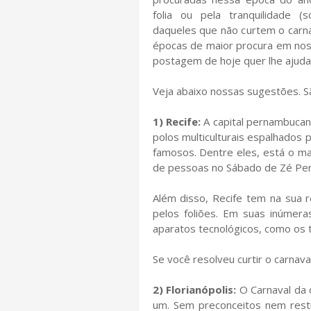
folia ou pela tranquilidade (
daqueles que não curtem o carna
épocas de maior procura em noss
postagem de hoje quer lhe ajudar 
Veja abaixo nossas sugestões. S
1) Recife:
A capital pernambucan
polos multiculturais espalhados p
famosos. Dentre eles, está o m
de pessoas no Sábado de Zé Pere
Além disso, Recife tem na sua r
pelos foliões. Em suas inúmera
aparatos tecnológicos, como os tr
Se você resolveu curtir o carnava
2) Florianópolis:
O Carnaval da 
um. Sem preconceitos nem restr