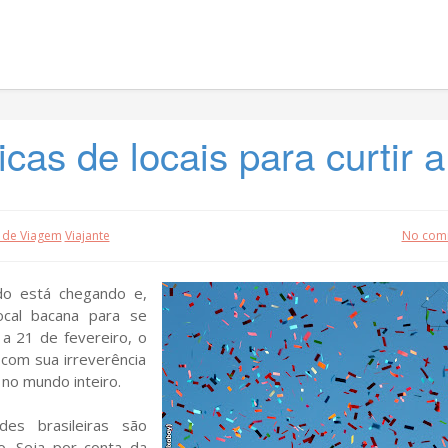
icas de locais para curtir a
 de Viagem
Viajante
No com
do está chegando e,
cal bacana para se
 a 21 de fevereiro, o
 com sua irreverência
no mundo inteiro.
des brasileiras são
. Seja por conta da