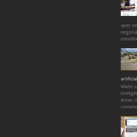
quer se
negocia
existênc
artificial
Muito s
inteligê
áreas c
comunic