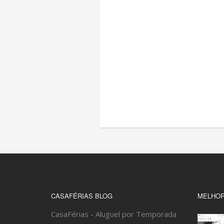
CASAFÉRIAS BLOG
MELHOR
CasaFérias - Aluguel por Temporada