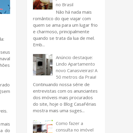
no Brasil
Não há nada mais
romântico do que viajar com
quem se ama para um lugar frio
e charmoso, principalmente
quando se trata da lua de mel.
a:
Emb...
 seus
Anúncio destaque:
naval
Lindo Apartamento
lhões
novo Canasvieiras! A
50 metros da Praia!
Continuando nossa série de
urado
entrevistas com os anunciantes
 (sem
dos imóveis mais procurados
do site, hoje o Blog CasaFérias
mostra mais uma suges...
eis.
Como fazer a
 mais
consulta no imóvel
ia do