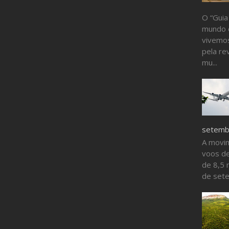
O “Guia
mundo 
vivemos
pela re
mu...
setembr
A movi
voos de
de 8,5 
de sete