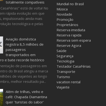
totalmente compatíveis
Mundial no Brasil
 CasaFérias” está de volta! No
Música
em rápida evolução em que
Novidade
, impulsionado ainda mais
Promoção
volução tecnológica e pelas
Proprietários
Reserva imediata
Reserva rapida
Aviação doméstica
Reserva sem espera
registra 8,5 milhões de
Reserve Agora
passageiros
Saúde
transportados em
Segurança
o e bate recorde histórico
Tecnologia
mentação de passageiros em
Testador CasaFérias
ntro do Brasil atingiu a marca
Transporte
milhões de viajantes ao longo
Turismo
mbro, melhor resultado pa...
vacation rental
Viajante
Além de trilhas, vinho e
café: Chapada Diamantina
quer 'turistas do sabor'