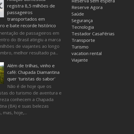
Reserva sem espera
registra 8,5 milhões de
Reserve Agora
passageiros
Saúde
transportados em
Segurança
o e bate recorde histórico
Tecnologia
mentação de passageiros em
Testador CasaFérias
ntro do Brasil atingiu a marca
Transporte
milhões de viajantes ao longo
Turismo
mbro, melhor resultado pa...
vacation rental
Viajante
Além de trilhas, vinho e
café: Chapada Diamantina
quer 'turistas do sabor'
Não é de hoje que os
stas do turismo de aventura e
ureza conhecem a Chapada
ina (BA) e suas belezas
, mas, hoje,...