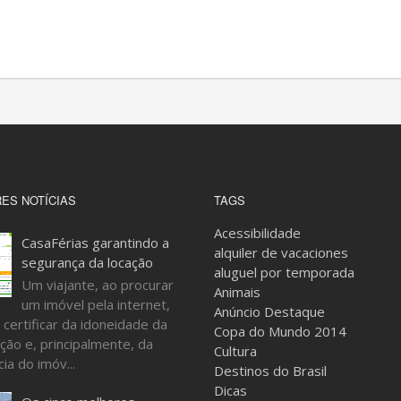
ES NOTÍCIAS
TAGS
Acessibilidade
CasaFérias garantindo a
alquiler de vacaciones
segurança da locação
aluguel por temporada
Um viajante, ao procurar
Animais
um imóvel pela internet,
Anúncio Destaque
 certificar da idoneidade da
Copa do Mundo 2014
ção e, principalmente, da
Cultura
ia do imóv...
Destinos do Brasil
Dicas