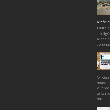
artificial
Muito s
inteligê
áreas c
comunic
O “Guia
mundo 
vivemos
pela re
mu...