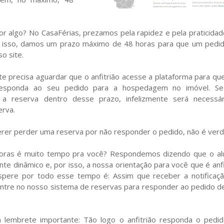
r algo? No CasaFérias, prezamos pela rapidez e pela praticida
r isso, damos um prazo máximo de 48 horas para que um pedi
o site.
te precisa aguardar que o anfitrião acesse a plataforma para qu
responda ao seu pedido para a hospedagem no imóvel. S
 a reserva dentro desse prazo, infelizmente será necessá
erva.
uerer perder uma reserva por não responder o pedido, não é ver
oras é muito tempo pra você? Respondemos dizendo que o al
e dinâmico e, por isso, a nossa orientação para você que é anfi
spere por todo esse tempo é: Assim que receber a notificaç
entre no nosso sistema de reservas para responder ao pedido d
m lembrete importante: Tão logo o anfitrião responda o pedi