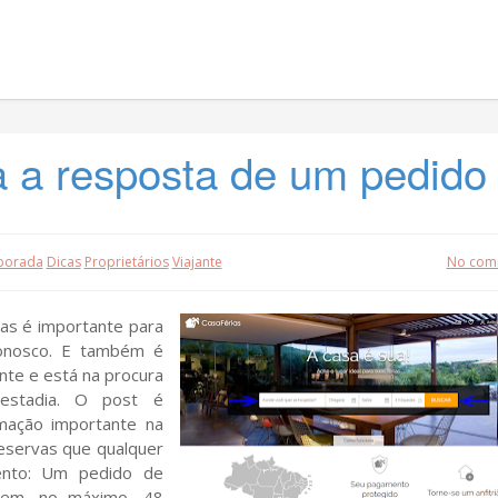
a a resposta de um pedido
mporada
Dicas
Proprietários
Viajante
No com
as é importante para
onosco. E também é
nte e está na procura
 estadia. O post é
rmação importante na
reservas que qualquer
tento: Um pedido de
 em, no máximo, 48