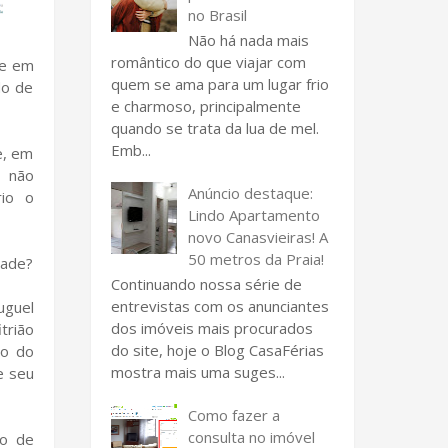
no Brasil
Não há nada mais
romântico do que viajar com
de em
quem se ama para um lugar frio
do de
e charmoso, principalmente
quando se trata da lua de mel.
Emb...
e, em
e não
Anúncio destaque:
rio o
Lindo Apartamento
novo Canasvieiras! A
50 metros da Praia!
dade?
Continuando nossa série de
entrevistas com os anunciantes
uguel
dos imóveis mais procurados
trião
do site, hoje o Blog CasaFérias
ão do
mostra mais uma suges...
e seu
Como fazer a
consulta no imóvel
do de