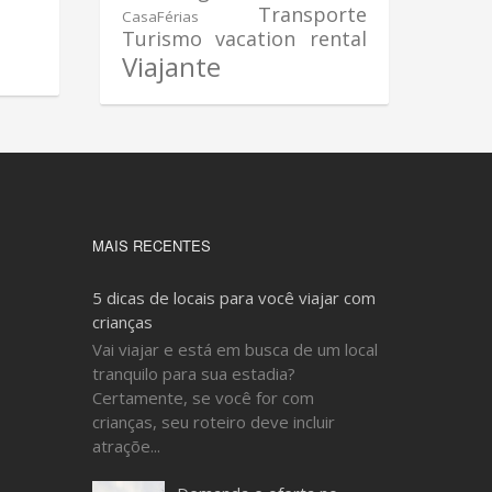
Transporte
CasaFérias
Turismo
vacation rental
Viajante
MAIS RECENTES
5 dicas de locais para você viajar com
crianças
Vai viajar e está em busca de um local
tranquilo para sua estadia?
Certamente, se você for com
crianças, seu roteiro deve incluir
atraçõe...