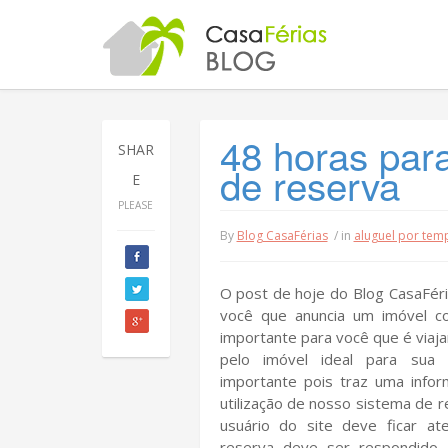
48 horas par
SHAR
de reserva
E
PLEASE
By
Blog CasaFérias
/ in
aluguel por te
O post de hoje do Blog CasaFéri
você que anuncia um imóvel c
importante para você que é viaja
pelo imóvel ideal para sua
importante pois traz uma info
utilização de nosso sistema de 
usuário do site deve ficar a
reserva deve ser respondido