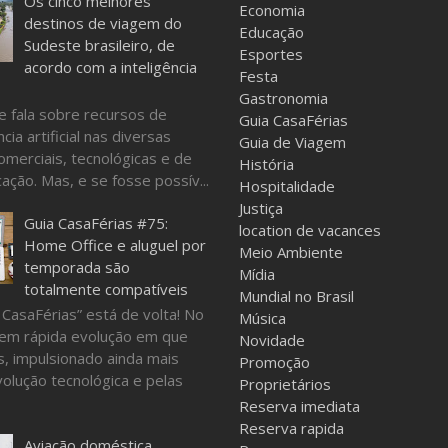
Os cinco melhores
Economia
destinos de viagem do
Educação
Sudeste brasileiro, de
Esportes
acordo com a inteligência
Festa
Gastronomia
e fala sobre recursos de
Guia CasaFérias
ncia artificial nas diversas
Guia de Viagem
omerciais, tecnológicas e de
História
ação. Mas, e se fosse possív...
Hospitalidade
Justiça
Guia CasaFérias #75:
location de vacances
Home Office e aluguel por
Meio Ambiente
temporada são
Mídia
totalmente compatíveis
Mundial no Brasil
 CasaFérias” está de volta! No
Música
em rápida evolução em que
Novidade
, impulsionado ainda mais
Promoção
volução tecnológica e pelas
Proprietários
Reserva imediata
Reserva rapida
Aviação doméstica