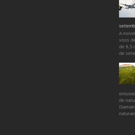
setembr
A movi
voos de
de 8,5 
de sete
entusia
de nat
Diamant
naturais