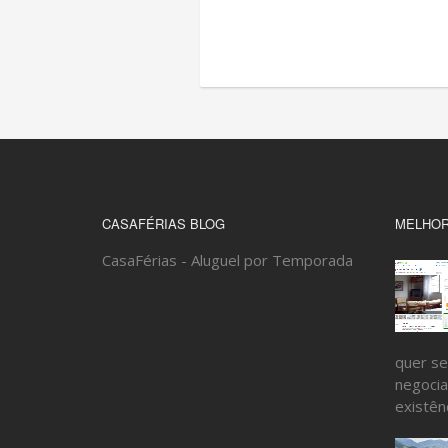
CASAFÉRIAS BLOG
MELHOR
CasaFérias - Aluguel por Temporada
quer se
negocia
existênc