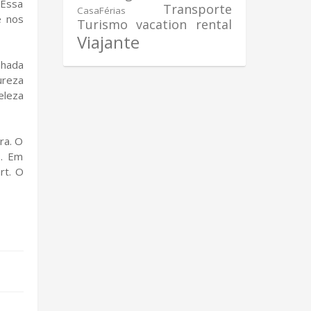
“Essa
Transporte
CasaFérias
e nos
Turismo
vacation rental
Viajante
nhada
ureza
eleza
ra. O
s. Em
rt. O