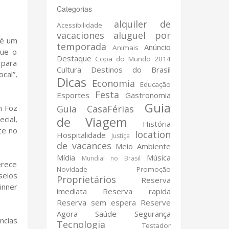
Categorias
alquiler de
Acessibilidade
vacaciones
aluguel por
 é um
temporada
Anúncio
Animais
que o
Destaque
Copa do Mundo 2014
 para
Cultura
Destinos do Brasil
cal”,
Dicas
Economia
Educação
Festa
Esportes
Gastronomia
Guia
m Foz
Guia CasaFérias
de Viagem
cial,
História
ce no
location
Hospitalidade
Justiça
de vacances
Meio Ambiente
Mídia
Música
Mundial no Brasil
erece
Novidade
Promoção
seios
Proprietários
Reserva
inner
imediata
Reserva rapida
Reserva sem espera
Reserve
Agora
Saúde
Segurança
ncias
Tecnologia
Testador