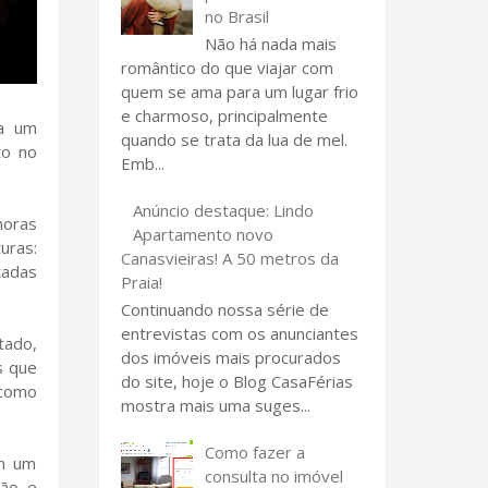
no Brasil
Não há nada mais
romântico do que viajar com
quem se ama para um lugar frio
e charmoso, principalmente
 a um
quando se trata da lua de mel.
to no
Emb...
Anúncio destaque: Lindo
horas
Apartamento novo
uras:
Canasvieiras! A 50 metros da
tadas
Praia!
Continuando nossa série de
entrevistas com os anunciantes
tado,
dos imóveis mais procurados
s que
do site, hoje o Blog CasaFérias
 como
mostra mais uma suges...
Como fazer a
em um
consulta no imóvel
são e