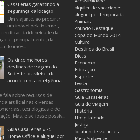
Acessibilidade
CasaFérias garantindo a
alquiler de vacaciones
segurança da locação
aluguel por temporada
Um viajante, ao procurar
Animais
um imóvel pela internet,
Anúncio Destaque
 certificar da idoneidade da
Copa do Mundo 2014
ção e, principalmente, da
Cultura
ia do imóv...
Destinos do Brasil
Dicas
Os cinco melhores
Economia
destinos de viagem do
Educação
Sudeste brasileiro, de
Esportes
acordo com a inteligência
Festa
Gastronomia
e fala sobre recursos de
Guia CasaFérias
ncia artificial nas diversas
Guia de Viagem
omerciais, tecnológicas e de
História
ação. Mas, e se fosse possív...
Hospitalidade
Justiça
Guia CasaFérias #75:
location de vacances
Home Office e aluguel por
Meio Ambiente