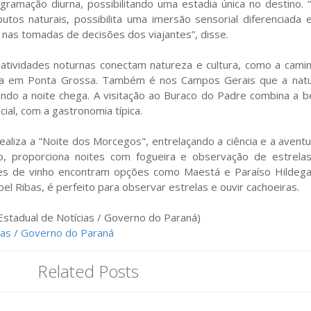
ramação diurna, possibilitando uma estadia única no destino. 
tos naturais, possibilita uma imersão sensorial diferenciada 
 nas tomadas de decisões dos viajantes”, disse.
 atividades noturnas conectam natureza e cultura, como a cami
lha em Ponta Grossa. Também é nos Campos Gerais que a nat
ndo a noite chega. A visitação ao Buraco do Padre combina a b
ial, com a gastronomia típica.
aliza a "Noite dos Morcegos", entrelaçando a ciência e a aventu
o, proporciona noites com fogueira e observação de estrela
res de vinho encontram opções como Maestá e Paraíso Hildega
l Ribas, é perfeito para observar estrelas e ouvir cachoeiras.
Estadual de Notícias / Governo do Paraná)
ias / Governo do Paraná
Related Posts