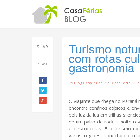
Turismo notu
SHAR
com rotas cul
E
gastronomia
PLEASE
By
Blog CasaFérias
/ in
Dicas
Festa
Guia
O viajante que chega no Paraná 
encontra cenários atípicos e env
pela luz da lua em trilhas silenci
de um palco de rock, a noite re
e descobertas. É o turismo no
várias regiões, conectando cultu