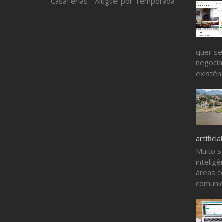
CasaFérias - Aluguel por Temporada
quer se
negocia
existênc
artificial
Muito s
inteligê
áreas c
comunic