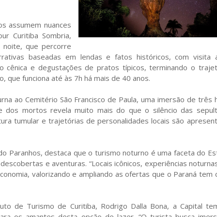
rnos assumem nuances
ur Curitiba Sombria,
 noite, que percorre
rativas baseadas em lendas e fatos históricos, com visita
o cênica e degustações de pratos típicos, terminando o traje
o, que funciona até às 7h há mais de 40 anos.
turna ao Cemitério São Francisco de Paula, uma imersão de três 
de dos mortos revela muito mais do que o silêncio das sepult
tura tumular e trajetórias de personalidades locais são apresen
do Paranhos, destaca que o turismo noturno é uma faceta do Es
descobertas e aventuras. “Locais icônicos, experiências noturna
onomia, valorizando e ampliando as ofertas que o Paraná tem
uto de Turismo de Curitiba, Rodrigo Dalla Bona, a Capital t
para os amantes desta opção de lazer. “O turista busca imer