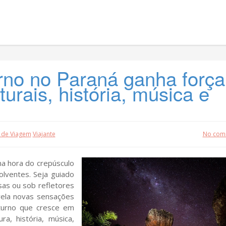
rno no Paraná ganha força
turais, história, música e
 de Viagem
Viajante
No com
na hora do crepúsculo
olventes. Seja guiado
osas ou sob refletores
vela novas sensações
turno que cresce em
ra, história, música,