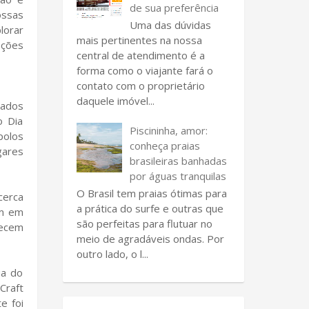
de sua preferência
ossas
Uma das dúvidas
lorar
mais pertinentes na nossa
pções
central de atendimento é a
forma como o viajante fará o
contato com o proprietário
daquele imóvel...
cados
o Dia
Piscininha, amor:
polos
conheça praias
gares
brasileiras banhadas
por águas tranquilas
O Brasil tem praias ótimas para
cerca
a prática do surfe e outras que
am em
são perfeitas para flutuar no
recem
meio de agradáveis ondas. Por
outro lado, o l...
ua do
Craft
e foi