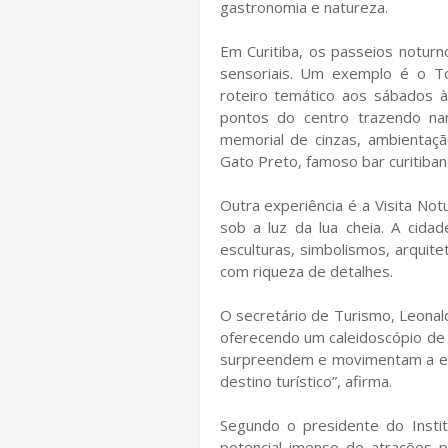
gastronomia e natureza.
Em Curitiba, os passeios notu
sensoriais. Um exemplo é o To
roteiro temático aos sábados à
pontos do centro trazendo nar
memorial de cinzas, ambientaçã
Gato Preto, famoso bar curitiban
Outra experiência é a Visita No
sob a luz da lua cheia. A cida
esculturas, simbolismos, arquite
com riqueza de detalhes.
O secretário de Turismo, Leonal
oferecendo um caleidoscópio de 
surpreendem e movimentam a ec
destino turístico”, afirma.
Segundo o presidente do Instit
potencial imenso de atrações 