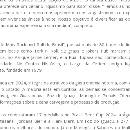
bana oferece um cenário riquíssimo para isso”, disse. “Temos as n
charme à parte, e queremos aprimorar a nossa gastronomia e exp
em vivências únicas à noite. Nosso objetivo é diversificar as o
 aqui uma experiência à sua medida”, completa.
ade Mais Rock and Roll do Brasil”, possui mais de 80 bares dedi
 em locais como Tork n’ Roll, 92 graus e Jokers Pub marcam 
ca, no Parque Jaime Lerner, e a Rua Itupava são conhecidos 
 cidade. No Centro Histórico, o Largo da Ordem abriga lu
mão, fundado em 1979.
çada em 2024, integra os atrativos da gastronomia noturna, com 
 o Estado. A maioria está em Curitiba, as demais se concentr
uava), em Guarapuava, Foz do Iguaçu, Maringá e Pinhais. Ofe
informações sobre a cena cervejeira e processo de produção.
rias conquistaram 17 medalhas no Brasil Beer Cup 2024: a Ág
esanal, Jordana Bier e a Hank Biern. Em Foz do Iguaçu, a 277 
 como os melhores do mundo. Já em Maringá, a Sabores do Malt