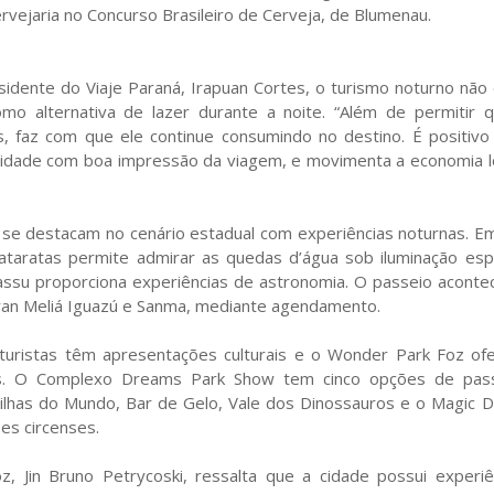
vejaria no Concurso Brasileiro de Cerveja, de Blumenau.
sidente do Viaje Paraná, Irapuan Cortes, o turismo noturno não
mo alternativa de lazer durante a noite. “Além de permitir 
s, faz com que ele continue consumindo no destino. É positivo
 cidade com boa impressão da viagem, e movimenta a economia lo
s se destacam no cenário estadual com experiências noturnas. E
ataratas permite admirar as quedas d’água sob iluminação espe
ssu proporciona experiências de astronomia. O passeio aconte
ran Meliá Iguazú e Sanma, mediante agendamento.
turistas têm apresentações culturais e o Wonder Park Foz of
os. O Complexo Dreams Park Show tem cinco opções de pas
ilhas do Mundo, Bar de Gelo, Vale dos Dinossauros e o Magic D
es circenses.
, Jin Bruno Petrycoski, ressalta que a cidade possui experiê