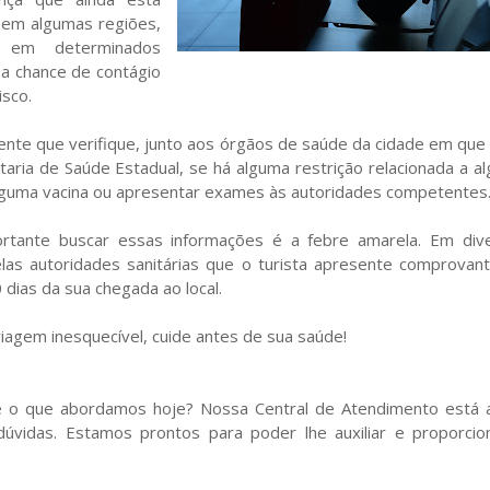
, em algumas regiões,
m em determinados
a chance de contágio
sco.
nte que verifique, junto aos órgãos de saúde da cidade em que
taria de Saúde Estadual, se há alguma restrição relacionada a a
lguma vacina ou apresentar exames às autoridades competentes
tante buscar essas informações é a febre amarela. Em div
pelas autoridades sanitárias que o turista apresente comprovan
 dias da sua chegada ao local.
iagem inesquecível, cuide antes de sua saúde!
re o que abordamos hoje? Nossa Central de Atendimento está 
dúvidas. Estamos prontos para poder lhe auxiliar e proporcio