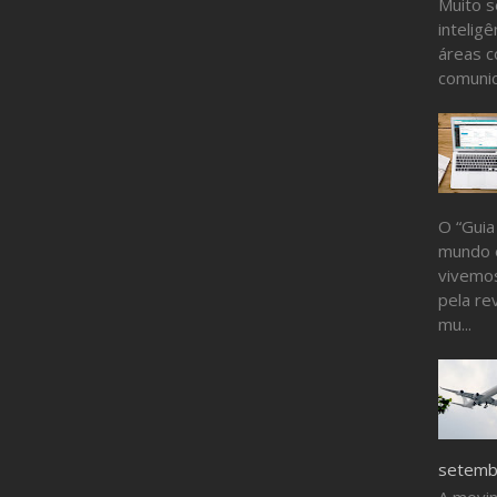
Muito s
inteligê
áreas c
comunic
O “Guia
mundo 
vivemos
pela re
mu...
setembr
A movi