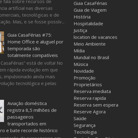
e fala sobre recursos de
Guia CasaFérias
ncia artificial nas diversas
Guia de Viagem
omerciais, tecnológicas e de
História
ação. Mas, e se fosse possív...
Hospitalidade
Justiça
Guia CasaFérias #75:
location de vacances
Home Office e aluguel por
Meio Ambiente
temporada são
Mídia
totalmente compatíveis
Mundial no Brasil
 CasaFérias” está de volta! No
Música
em rápida evolução em que
Novidade
, impulsionado ainda mais
Promoção
volução tecnológica e pelas
Proprietários
Reserva imediata
Reserva rapida
Aviação doméstica
Reserva sem espera
registra 8,5 milhões de
Reserve Agora
passageiros
Saúde
transportados em
Segurança
o e bate recorde histórico
Tecnologia
mentação de passageiros em