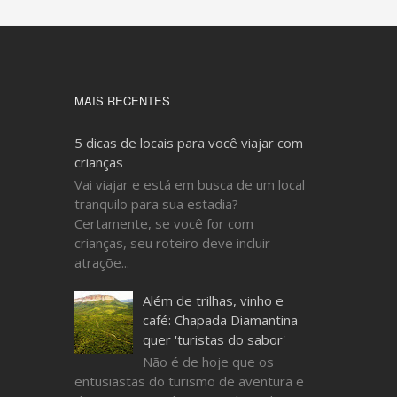
Transporte
CasaFérias
Turismo
vacation rental
Viajante
MAIS RECENTES
5 dicas de locais para você viajar com
crianças
Vai viajar e está em busca de um local
tranquilo para sua estadia?
Certamente, se você for com
crianças, seu roteiro deve incluir
atraçõe...
Além de trilhas, vinho e
café: Chapada Diamantina
quer 'turistas do sabor'
Não é de hoje que os
entusiastas do turismo de aventura e