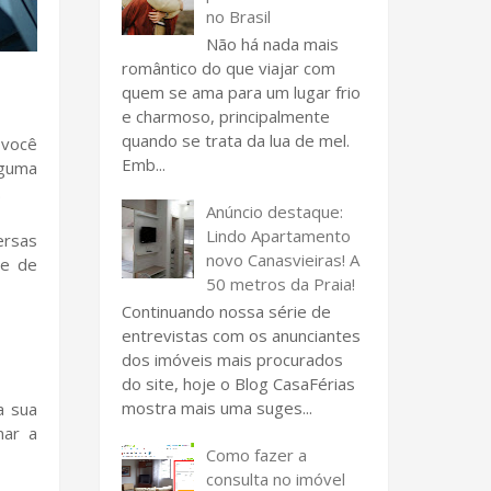
no Brasil
Não há nada mais
romântico do que viajar com
quem se ama para um lugar frio
e charmoso, principalmente
quando se trata da lua de mel.
 você
Emb...
lguma
.
Anúncio destaque:
Lindo Apartamento
ersas
novo Canasvieiras! A
te de
50 metros da Praia!
Continuando nossa série de
entrevistas com os anunciantes
dos imóveis mais procurados
do site, hoje o Blog CasaFérias
mostra mais uma suges...
a sua
nar a
Como fazer a
consulta no imóvel