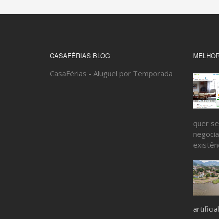
CASAFÉRIAS BLOG
MELHOR
CasaFérias - Aluguel por Temporada
quer se
negocia
existênc
artificial