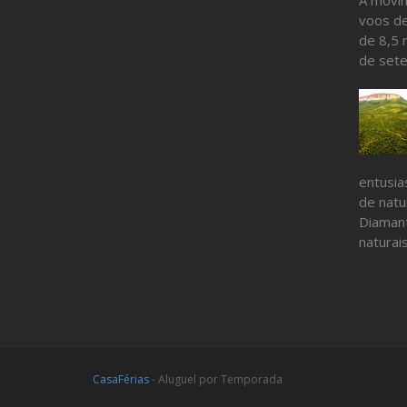
voos de
de 8,5 
de sete
entusia
de nat
Diamant
naturais
CasaFérias
- Aluguel por Temporada