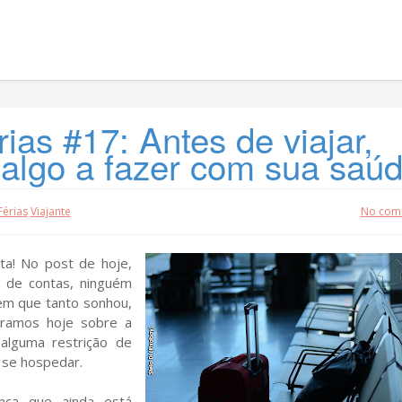
as #17: Antes de viajar,
 algo a fazer com sua saú
Férias
Viajante
No com
ta! No post de hoje,
l de contas, ninguém
em que tanto sonhou,
bramos hoje sobre a
 alguma restrição de
 se hospedar.
nça que ainda está