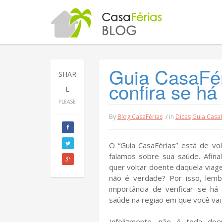
Guia CasaFéri
SHAR
confira se há
E
PLEASE
By
Blog CasaFérias
/ in
Dicas
Guia Casa
O “Guia CasaFérias” está de vol
falamos sobre sua saúde. Afina
quer voltar doente daquela viag
não é verdade? Por isso, lem
importância de verificar se há
saúde na região em que você vai
Infelizmente, não é toda doe