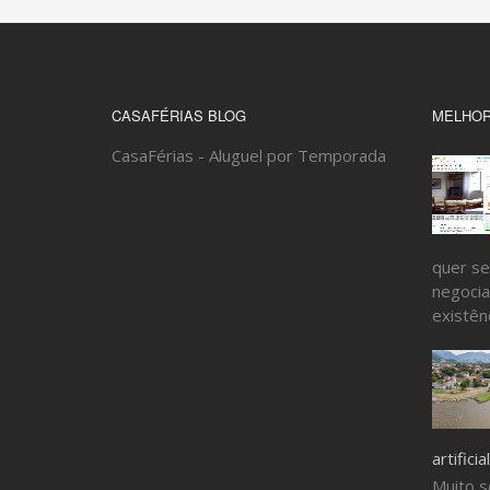
CASAFÉRIAS BLOG
MELHOR
CasaFérias - Aluguel por Temporada
quer se
negocia
existênc
artificial
Muito s