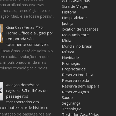
Guia CasaFérias
ncia artificial nas diversas
Guia de Viagem
omerciais, tecnológicas e de
História
ação. Mas, e se fosse possív...
Hospitalidade
Justiça
Guia CasaFérias #75:
location de vacances
Home Office e aluguel por
Meio Ambiente
temporada são
Mídia
totalmente compatíveis
Mundial no Brasil
 CasaFérias” está de volta! No
Música
em rápida evolução em que
Novidade
, impulsionado ainda mais
Promoção
volução tecnológica e pelas
Proprietários
Reserva imediata
Reserva rapida
Aviação doméstica
Reserva sem espera
registra 8,5 milhões de
Reserve Agora
passageiros
Saúde
transportados em
Segurança
o e bate recorde histórico
Tecnologia
mentação de passageiros em
Testador CasaFérias