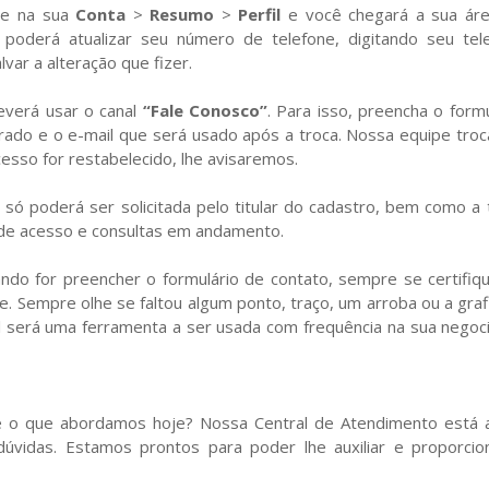
tre na sua
Conta
>
Resumo
>
Perfil
e você chegará a sua ár
cê poderá atualizar seu número de telefone, digitando seu tel
var a alteração que fizer.
deverá usar o canal
“Fale Conosco”
. Para isso, preencha o formu
trado e o e-mail que será usado após a troca. Nossa equipe troc
cesso for restabelecido, lhe avisaremos.
 só poderá ser solicitada pelo titular do cadastro, bem como a 
 de acesso e consultas em andamento.
ndo for preencher o formulário de contato, sempre se certifiq
e. Sempre olhe se faltou algum ponto, traço, um arroba ou a graf
l será uma ferramenta a ser usada com frequência na sua negoc
re o que abordamos hoje? Nossa Central de Atendimento está 
dúvidas. Estamos prontos para poder lhe auxiliar e proporcio