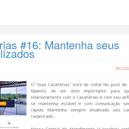
ias #16: Mantenha seus
lizados
No com
O “Guia CasaFérias” está de volta! No post de 
falamos de um item importante para q
relacionamento com o CasaFérias e com seu anfi
se mantenha estável e com comunicação se
rápida: Mantenha sempre atualizado seu co
cadastrado.
Nossa Central de Atendimento já recebeu con