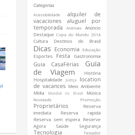
Categorias
alquiler de
Acessibilidade
vacaciones
aluguel por
temporada
Anúncio
Animais
Destaque
Copa do Mundo 2014
Cultura
Destinos do Brasil
Dicas
Economia
Educação
Festa
Esportes
Gastronomia
Guia
Guia CasaFérias
de Viagem
História
location
Hospitalidade
Justiça
de vacances
já
Meio Ambiente
Mídia
Música
Mundial no Brasil
Novidade
Promoção
Proprietários
Reserva
imediata
Reserva rapida
Reserva sem espera
Reserve
Agora
Saúde
Segurança
Tecnologia
Testador