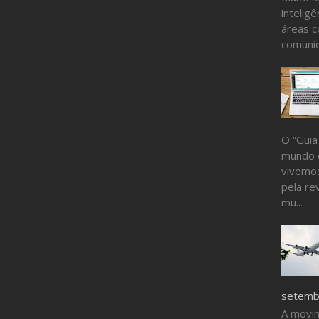
inteligê
áreas c
comunic
O “Guia
mundo 
vivemos
pela re
mu...
setembr
A movi