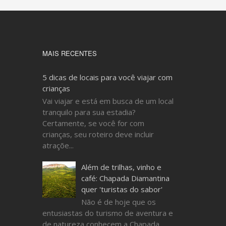
MAIS RECENTES
5 dicas de locais para você viajar com
crianças
Vai viajar e está em busca de um local
tranquilo para sua estadia?
Certamente, se você for com
crianças, seu roteiro deve incluir
atraçõe...
Além de trilhas, vinho e
café: Chapada Diamantina
quer 'turistas do sabor'
Não é de hoje que os
entusiastas do turismo de aventura e
de natureza conhecem a Chapada