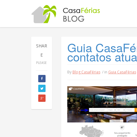
Guia CasaFér
SHAR
contatos atua
E
PLEASE
By
Blog CasaFérias
/ in
Guia CasaFérias