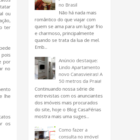
no Brasil
tatar
Não há nada mais
al ou
romântico do que viajar com
ação,
quem se ama para um lugar frio
o ter
e charmoso, principalmente
quando se trata da lua de mel.
Emb...
 pede
 pois
Anúncio destaque:
e por
Lindo Apartamento
ar no
novo Canasvieiras! A
50 metros da Praia!
Continuando nossa série de
mento
entrevistas com os anunciantes
e lhe
dos imóveis mais procurados
do site, hoje o Blog CasaFérias
mostra mais uma suges...
tatos
ar os
Como fazer a
consulta no imóvel