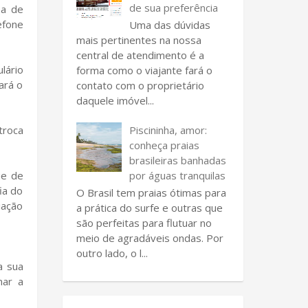
de sua preferência
ea de
efone
Uma das dúvidas
mais pertinentes na nossa
central de atendimento é a
lário
forma como o viajante fará o
ará o
contato com o proprietário
daquele imóvel...
Piscininha, amor:
troca
conheça praias
brasileiras banhadas
por águas tranquilas
ue de
ia do
O Brasil tem praias ótimas para
iação
a prática do surfe e outras que
são perfeitas para flutuar no
meio de agradáveis ondas. Por
outro lado, o l...
a sua
nar a