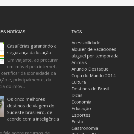
ES NOTÍCIAS
TAGS
Acessibilidade
CasaFérias garantindo a
alquiler de vacaciones
segurança da locação
aluguel por temporada
Um viajante, ao procurar
Animais
um imóvel pela internet,
Anúncio Destaque
 certificar da idoneidade da
Copa do Mundo 2014
ção e, principalmente, da
Cultura
ia do imóv...
Destinos do Brasil
Dicas
Os cinco melhores
Economia
destinos de viagem do
Educação
Sudeste brasileiro, de
Esportes
acordo com a inteligência
Festa
Gastronomia
e fala sobre recursos de