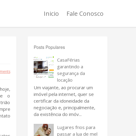
Inicio
Fale Conosco
Posts Populares
CasaFérias
garantindo a
ments
segurança da
locação
Um viajante, ao procurar um
hoje,
imóvel pela internet, quer se
ue o
certificar da idoneidade da
trião
negociação e, principalmente,
mpre
da existência do imóv...
ntato
Lugares frios para
passar a lua de mel
tatos