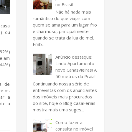
no Brasil
Não há nada mais
romântico do que viajar com
quem se ama para um lugar frio
 casa
e charmoso, principalmente
%) ou
quando se trata da lua de mel.
Emb...
(62%)
Anúncio destaque:
nejam
Lindo Apartamento
(44%)
novo Canasvieiras! A
50 metros da Praia!
Continuando nossa série de
a, de
entrevistas com os anunciantes
ar os
dos imóveis mais procurados
rar a
do site, hoje o Blog CasaFérias
nte a
mostra mais uma suges...
Como fazer a
consulta no imóvel