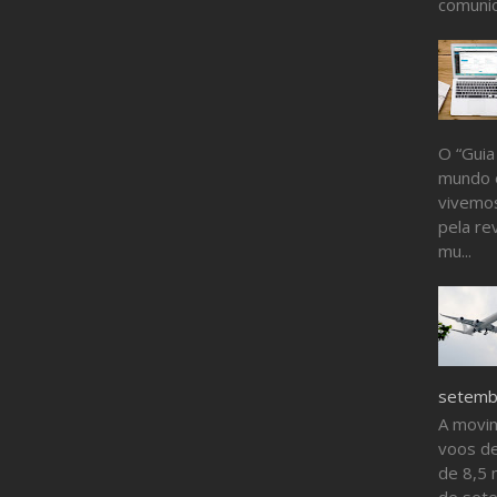
comunic
O “Guia
mundo 
vivemos
pela re
mu...
setembr
A movi
voos de
de 8,5 
de sete