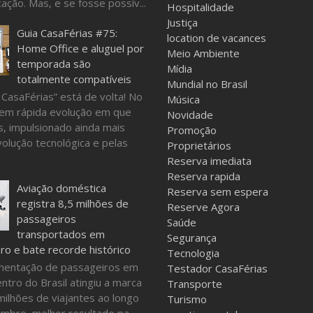
ação. Mas, e se fosse possív...
Hospitalidade
Justiça
Guia CasaFérias #75:
location de vacances
Home Office e aluguel por
Meio Ambiente
temporada são
Mídia
totalmente compatíveis
Mundial no Brasil
 CasaFérias” está de volta! No
Música
em rápida evolução em que
Novidade
, impulsionado ainda mais
Promoção
volução tecnológica e pelas
Proprietários
Reserva imediata
Reserva rapida
Aviação doméstica
Reserva sem espera
registra 8,5 milhões de
Reserve Agora
passageiros
Saúde
transportados em
Segurança
o e bate recorde histórico
Tecnologia
mentação de passageiros em
Testador CasaFérias
ntro do Brasil atingiu a marca
Transporte
milhões de viajantes ao longo
Turismo
mbro, melhor resultado pa...