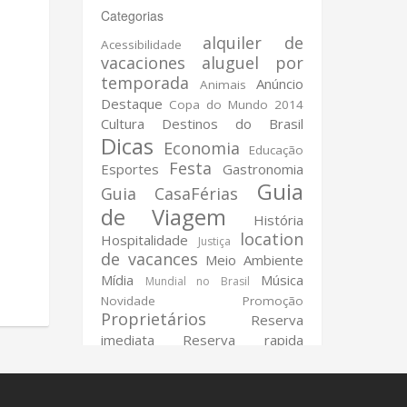
Categorias
alquiler de
Acessibilidade
vacaciones
aluguel por
temporada
Anúncio
Animais
Destaque
Copa do Mundo 2014
Cultura
Destinos do Brasil
Dicas
Economia
Educação
Festa
Esportes
Gastronomia
Guia
Guia CasaFérias
de Viagem
História
location
Hospitalidade
Justiça
de vacances
Meio Ambiente
Mídia
Música
Mundial no Brasil
Novidade
Promoção
Proprietários
Reserva
imediata
Reserva rapida
Reserva sem espera
Reserve
Agora
Saúde
Segurança
Tecnologia
Testador