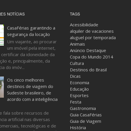
ES NOTÍCIAS
TAGS
Acessibilidade
CasaFérias garantindo a
alquiler de vacaciones
segurança da locação
aluguel por temporada
Um viajante, ao procurar
Animais
um imóvel pela internet,
Anúncio Destaque
 certificar da idoneidade da
Copa do Mundo 2014
ção e, principalmente, da
Cultura
ia do imóv...
Destinos do Brasil
Dicas
Os cinco melhores
Economia
destinos de viagem do
Educação
Sudeste brasileiro, de
Esportes
acordo com a inteligência
Festa
Gastronomia
e fala sobre recursos de
Guia CasaFérias
ncia artificial nas diversas
Guia de Viagem
omerciais, tecnológicas e de
História