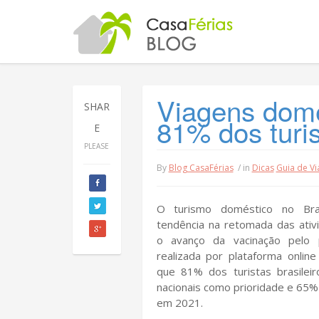
Viagens domé
SHAR
81% dos turis
E
PLEASE
By
Blog CasaFérias
/ in
Dicas
Guia de V
O turismo doméstico no Bra
tendência na retomada das ativi
o avanço da vacinação pelo 
realizada por plataforma onlin
que 81% dos turistas brasilei
nacionais como prioridade e 65% 
em 2021.